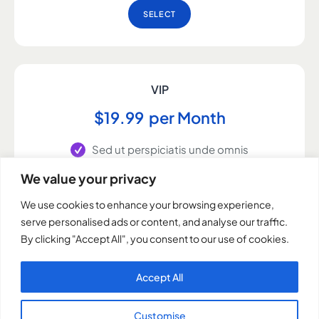
SELECT
VIP
$
19
99
per Month
Sed ut perspiciatis unde omnis
We value your privacy
Laudantium totam aperiam
We use cookies to enhance your browsing experience,
Quae ab illo inventore veritatis
serve personalised ads or content, and analyse our traffic.
Architecto beatae vitae dicta
By clicking "Accept All", you consent to our use of cookies.
Voluptatem accusantium enim
Accept All
SELECT
Customise