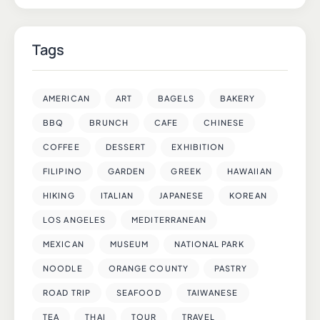
Tags
AMERICAN
ART
BAGELS
BAKERY
BBQ
BRUNCH
CAFE
CHINESE
COFFEE
DESSERT
EXHIBITION
FILIPINO
GARDEN
GREEK
HAWAIIAN
HIKING
ITALIAN
JAPANESE
KOREAN
LOS ANGELES
MEDITERRANEAN
MEXICAN
MUSEUM
NATIONAL PARK
NOODLE
ORANGE COUNTY
PASTRY
ROAD TRIP
SEAFOOD
TAIWANESE
TEA
THAI
TOUR
TRAVEL