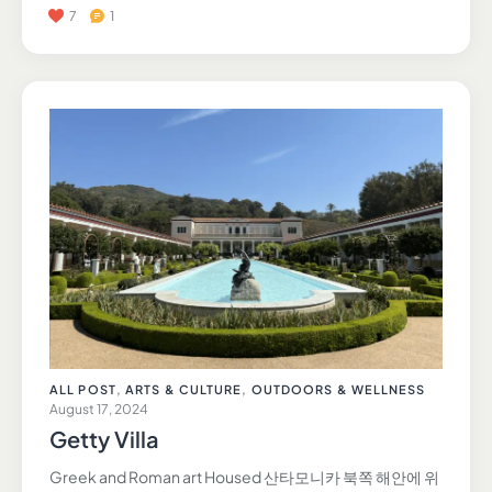
7
1
ALL POST
,
ARTS & CULTURE
,
OUTDOORS & WELLNESS
August 17, 2024
Getty Villa
Greek and Roman art Housed 산타모니카 북쪽 해안에 위