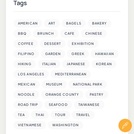
Tags
AMERICAN
ART
BAGELS
BAKERY
BBQ
BRUNCH
CAFE
CHINESE
COFFEE
DESSERT
EXHIBITION
FILIPINO
GARDEN
GREEK
HAWAIIAN
HIKING
ITALIAN
JAPANESE
KOREAN
LOS ANGELES
MEDITERRANEAN
MEXICAN
MUSEUM
NATIONAL PARK
NOODLE
ORANGE COUNTY
PASTRY
ROAD TRIP
SEAFOOD
TAIWANESE
TEA
THAI
TOUR
TRAVEL
VIETNAMESE
WASHINGTON