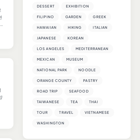
DESSERT
EXHIBITION
보
현
FILIPINO
GARDEN
GREEK
…
HAWAIIAN
HIKING
ITALIAN
JAPANESE
KOREAN
LOS ANGELES
MEDITERRANEAN
MEXICAN
MUSEUM
NATIONAL PARK
NOODLE
ORANGE COUNTY
PASTRY
얼
ROAD TRIP
SEAFOOD
양
TAIWANESE
TEA
THAI
TOUR
TRAVEL
VIETNAMESE
WASHINGTON