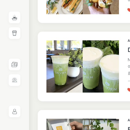
A
N
A