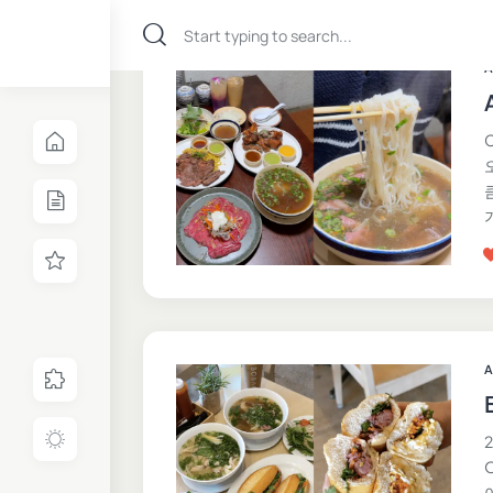
A
C
A
2