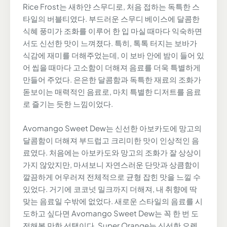
Rice Frost는 새하얀 스무디로, 처음 접하는 독특한 스
타일의 버블티였다. 부드러운 스무디 베이스에 달콤한
식혜 풍미가 조화를 이루어 한 입 마실 때마다 익숙하면
서도 신선한 맛이 느껴졌다. 특히, 톡톡 터지는 보바가
식감에 재미를 더해주었는데, 이 보바 안에 밤이 들어 있
어 씹을 때마다 고소함이 더해져 음료를 더욱 특별하게
만들어 주었다. 은은한 달콤함과 독특한 재료의 조화가
돋보이는 매력적인 음료로, 마치 특별한 디저트를 음료
로 즐기는 듯한 느낌이었다.
Avomango Sweet Dew는 신선한 아보카도에 망고의
달콤함이 더해져 부드럽고 크리미한 맛이 인상적인 음
료였다. 처음에는 아보카도와 망고의 조화가 잘 상상이
가지 않았지만, 마셔보니 자연스러운 단맛과 상큼함이
깔끔하게 어우러져 전체적으로 균형 잡힌 맛을 느낄 수
있었다. 거기에 코코넛 밀크까지 더해져, 내 취향에 딱
맞는 음료일 수밖에 없었다. 새로운 스타일의 음료를 시
도하고 싶다면 Avomango Sweet Dew는 꼭 한 번 도
전해볼 만한 선택이다. Super Orange는 신선한 오렌