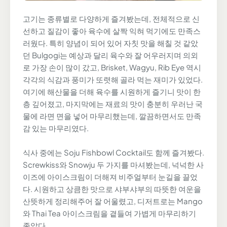
고기는 종류별로 다양하게 즐겨봤는데, 전체적으로 신
선하고 질감이 좋아 육수에 살짝 익혀 먹기에도 만족스
러웠다. 특히 양념이 되어 있어 자칫 맛을 해칠 것 같았
던 Bulgogi는 예상과 달리 육수와 잘 어우러지며 의외
로 가장 손이 많이 갔고, Brisket, Wagyu, Rib Eye 역시
각각의 식감과 풍미가 또렷해 골라 먹는 재미가 있었다.
여기에 해산물을 더해 육수를 시원하게 즐기니 맛이 한
층 깊어졌고, 마지막에는 재료의 맛이 충분히 우러난 국
물에 라면 면을 넣어 마무리했는데, 깔끔하면서도 만족
감 있는 마무리였다.
식사 중에는 Soju Fishbowl Cocktail도 함께 즐겨봤다.
Screwkiss와 Snowju 두 가지를 마셔봤는데, 넉넉한 사
이즈에 아이스크림이 더해져 비주얼부터 눈길을 끌었
다. 시원하고 상큼한 맛으로 샤부샤부의 따뜻한 여운을
산뜻하게 정리해주어 잘 어울렸고, 디저트로는 Mango
와 Thai Tea 아이스크림을 곁들여 가볍게 마무리하기
좋았다.