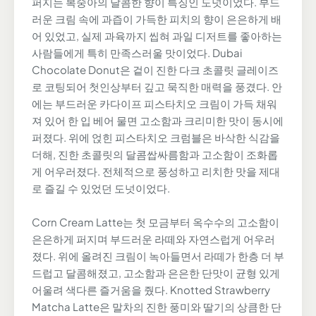
퍼지는 복숭아의 달콤한 향이 특징인 도넛이었다. 부드
러운 크림 속에 과즙이 가득한 피치의 향이 은은하게 배
어 있었고, 실제 과육까지 씹혀 과일 디저트를 좋아하는
사람들에게 특히 만족스러울 맛이었다. Dubai
Chocolate Donut은 겉이 진한 다크 초콜릿 글레이즈
로 코팅되어 첫인상부터 깊고 묵직한 매력을 풍겼다. 안
에는 부드러운 카다이프 피스타치오 크림이 가득 채워
져 있어 한 입 베어 물면 고소함과 크리미한 맛이 동시에
퍼졌다. 위에 얹힌 피스타치오 크럼블은 바삭한 식감을
더해, 진한 초콜릿의 달콤쌉싸름함과 고소함이 조화롭
게 어우러졌다. 전체적으로 풍성하고 리치한 맛을 제대
로 즐길 수 있었던 도넛이었다.
Corn Cream Latte는 첫 모금부터 옥수수의 고소함이
은은하게 퍼지며 부드러운 라떼와 자연스럽게 어우러
졌다. 위에 올려진 크림이 녹아들면서 라떼가 한층 더 부
드럽고 달콤해졌고, 고소함과 은은한 단맛이 균형 있게
어울려 색다른 즐거움을 줬다. Knotted Strawberry
Matcha Latte은 말차의 진한 풍미와 딸기의 상큼한 단