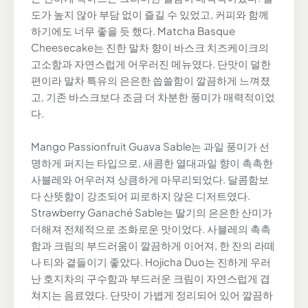
도가 높지 않아 부담 없이 즐길 수 있었고, 커피와 함께
하기에도 너무 좋을 듯 했다. Matcha Basque
Cheesecake는 진한 말차 향이 바스크 치즈케이크의
고소함과 자연스럽게 어우러진 메뉴였다. 단맛이 덜한
편이라 말차 특유의 은은한 씁쓸함이 깔끔하게 느껴졌
고, 기존 바스크보다 조금 더 차분한 풍미가 매력적이었
다.
Mango Passionfruit Guava Sable는 과일 풍미가 선
명하게 퍼지는 타입으로, 새콤한 열대과일 향이 촉촉한
사블레와 어우러져 상큼하게 마무리되었다. 달콤함보
다 산뜻함이 강조되어 피로하지 않은 디저트였다.
Strawberry Ganaché Sable는 딸기의 은은한 산미가
더해져 전체적으로 조화로운 맛이었다. 사블레의 촉촉
함과 크림의 부드러움이 깔끔하게 이어져, 한 잔의 라떼
나 티와 곁들이기 좋았다. Hojicha Duo는 진하게 우러
난 호지차의 구수함과 부드러운 크림이 자연스럽게 겹
쳐지는 음료였다. 단맛이 가볍게 정리되어 있어 깔끔하