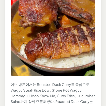
이번 방문에서는 Roasted Duck Curry를 중심으로
Wagyu Steak Rice Bowl, Stone Pot Wagyu
Hambagu, Udon Know Me, Curry Fries, Cucumber
Salad까지 함께 주문해봤다. Roasted Duck Curry는