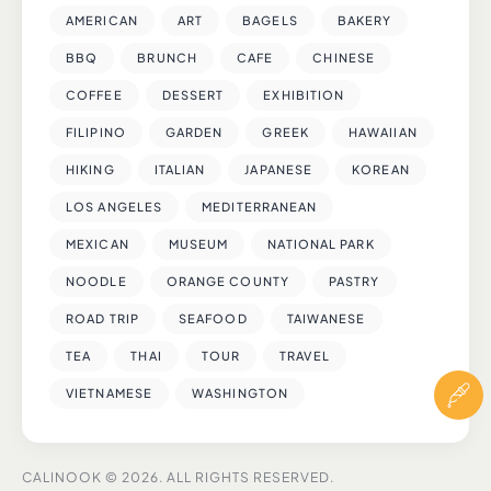
AMERICAN
ART
BAGELS
BAKERY
BBQ
BRUNCH
CAFE
CHINESE
COFFEE
DESSERT
EXHIBITION
FILIPINO
GARDEN
GREEK
HAWAIIAN
HIKING
ITALIAN
JAPANESE
KOREAN
LOS ANGELES
MEDITERRANEAN
MEXICAN
MUSEUM
NATIONAL PARK
NOODLE
ORANGE COUNTY
PASTRY
ROAD TRIP
SEAFOOD
TAIWANESE
TEA
THAI
TOUR
TRAVEL
VIETNAMESE
WASHINGTON
CALINOOK © 2026. ALL RIGHTS RESERVED.