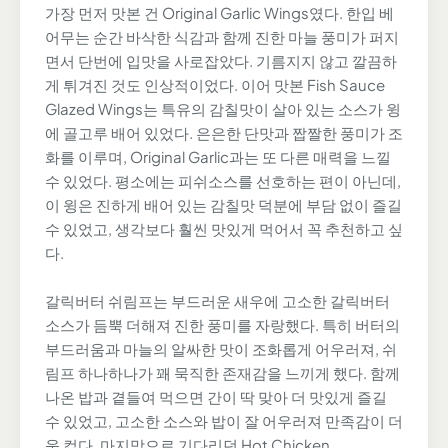
가장 먼저 맛본 건 Original Garlic Wings였다. 한입 베
어무는 순간 바삭한 식감과 함께 진한 마늘 풍미가 퍼지
면서 단번에 입맛을 사로잡았다. 기름지지 않고 깔끔하
게 튀겨진 것도 인상적이었다. 이어 맛본 Fish Sauce
Glazed Wings는 특유의 감칠맛이 살아 있는 소스가 윙
에 골고루 배어 있었다. 은은한 단맛과 짭짤한 풍미가 조
화를 이루며, Original Garlic과는 또 다른 매력을 느낄
수 있었다. 평소에는 피쉬소스를 선호하는 편이 아닌데,
이 윙은 진하게 배어 있는 감칠맛 덕분에 부담 없이 즐길
수 있었고, 생각보다 훨씬 맛있게 먹어서 꼭 추천하고 싶
다.
갈릭버터 쉬림프는 부드러운 새우에 고소한 갈릭버터
소스가 듬뿍 더해져 진한 풍미를 자랑했다. 특히 버터의
부드러움과 마늘의 알싸한 맛이 조화롭게 어우러져, 쉬
림프 하나하나가 꽤 묵직한 존재감을 느끼게 했다. 함께
나온 밥과 곁들여 먹으면 간이 딱 맞아 더 맛있게 즐길
수 있었고, 고소한 소스와 밥이 잘 어우러져 만족감이 더
욱 컸다. 마지막으로 기다리던 Hot Chicken