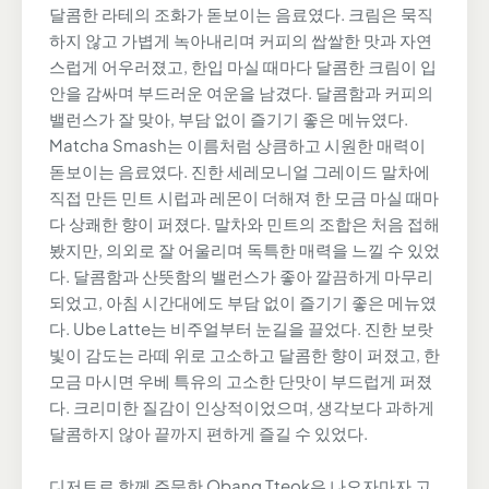
달콤한 라테의 조화가 돋보이는 음료였다. 크림은 묵직
하지 않고 가볍게 녹아내리며 커피의 쌉쌀한 맛과 자연
스럽게 어우러졌고, 한입 마실 때마다 달콤한 크림이 입
안을 감싸며 부드러운 여운을 남겼다. 달콤함과 커피의
밸런스가 잘 맞아, 부담 없이 즐기기 좋은 메뉴였다.
Matcha Smash는 이름처럼 상큼하고 시원한 매력이
돋보이는 음료였다. 진한 세레모니얼 그레이드 말차에
직접 만든 민트 시럽과 레몬이 더해져 한 모금 마실 때마
다 상쾌한 향이 퍼졌다. 말차와 민트의 조합은 처음 접해
봤지만, 의외로 잘 어울리며 독특한 매력을 느낄 수 있었
다. 달콤함과 산뜻함의 밸런스가 좋아 깔끔하게 마무리
되었고, 아침 시간대에도 부담 없이 즐기기 좋은 메뉴였
다. Ube Latte는 비주얼부터 눈길을 끌었다. 진한 보랏
빛이 감도는 라떼 위로 고소하고 달콤한 향이 퍼졌고, 한
모금 마시면 우베 특유의 고소한 단맛이 부드럽게 퍼졌
다. 크리미한 질감이 인상적이었으며, 생각보다 과하게
달콤하지 않아 끝까지 편하게 즐길 수 있었다.
디저트로 함께 주문한 Obang Tteok은 나오자마자 고