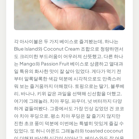
각 아사이볼은 두 가지 베이스로 즐겨봤는데, 하나는
Blue Island와 Coconut Cream 조합으로 청량하면서
도 크리미한 부드러움이 어우러져 산뜻했고, 다른 하나
는 Mango와 Passion Fruit 베이스로 상큼하고 열대과
일 특유의 화사한 맛이 잘 살아 있었다. 게다가 먹기 전
부터 알록달록한 색감 덕분에 시각적으로도 만족스러
워 보는 즐거움까지 더해졌다. 토핑으로는 딸기, 블루베
리, 바나나, 키위 같은 과일을 선택해 신선함을 더했고,
여기에 그래놀라, 치아 푸딩, 파우더, 넛 버터까지 다양
하게 곁들여봤다. 그중에서도 가장 인상 깊었던 건 코코
아 치아 푸딩으로, 평소 치아 푸딩은 잘 즐기지 않지만
진한 초코 풍미 덕분에 이번에는 특별히 맛있게 즐길 수
있었다. 또 허니 아몬드 그래놀라와 toasted coconut
이 더해져 바삭한 식감이 살아났고, 베이스와도 잘 어울