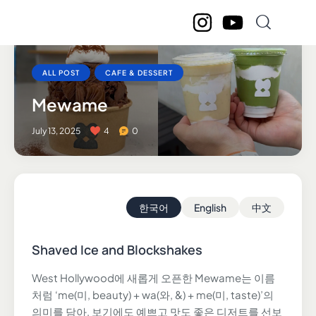
ALL POST
CAFE & DESSERT
Mewame
July 13, 2025
4
0
한국어
English
中文
Shaved Ice and Blockshakes
West Hollywood에 새롭게 오픈한 Mewame는 이름
처럼 ‘me(미, beauty) + wa(와, &) + me(미, taste)’의
의미를 담아, 보기에도 예쁘고 맛도 좋은 디저트를 선보