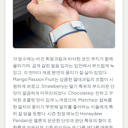
각 빙수에는 비건 휘핑크림과 바삭한 코인 쿠키가 함께
올라가며, 곱게 갈린 얼음 입자는 입안에서 부드럽게 녹
았고, 각 맛마다 재료 본연의 풍미가 잘 살아 있었다.
Mango Passion Fruit는 상큼한 열대과일의 조합이 시
원하게 퍼졌고, Strawberry는 딸기 특유의 부드러운 단
맛이 깔끔하게 마무리되었다. Chocolate는 진하고 꾸
덕한 초콜릿 맛이 깊게 느껴졌으며, Matcha는 쌉싸름
한 말차의 풍미가 뚜렷해 말차를 좋아하는 이들에게 특
히 잘 맞을 듯했다. 시즌 한정 메뉴인 Honeydew
Pandan은 멜론의 은은한 단맛과 판단 특유의 향이 조
화롭게 어우러져 기존 빙수와는 또 다른 색다른 매력을