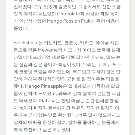
전해줬다. 모두 맛있게 즐겼지만, 그중에서도 진한 초콜
릿의 매력이 돋보였던 Chocolate과 상큼한 과일 풍미
가 인상적이었던 Mango Passion Fruit가 특히 마음에
들었다.
Blockshake는 아보카도, 코코넛, 카카오, 메이플 시럽
등으로 만든 Mewame의 시그니처 아이스 블록에 실제
과일이나 프리미엄 재료를 더해 갈아낸 메뉴로, 밀도 높
은 질감과 깊은 풍미가 특징이었다. 우리는 두 메뉴 모두
에 코코넛 크림을 추가했는데, 부드럽고 과하지 않은 단
맛이 더해져 전체적인 맛의 균형을 잘 잡아주는 역할을
했다. Mango Pineapple은 열대과일의 상큼함과 달달
함이 진하게 느껴졌고, 과육이 살짝 씹히며 은은한 식감
도 더해졌다. Matcha는 한입 머금는 순간 쌉싸름한 말
차 풍미가 퍼지며 블록쉐이크 특유의 꾸덕한 질감과 어
우러져 깊이 있는 맛을 완성했다. 너무 달지 않으면서도
말차의 매력을 온전히 살려, 말차를 좋아하는 분들에게
특히 추천하고 싶은 메뉴였다.