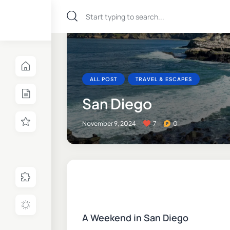
ALL POST
TRAVEL & ESCAPES
San Diego
November 9, 2024
7
0
A Weekend in San Diego