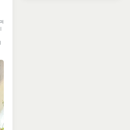
으며
기
미