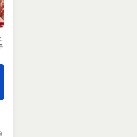
도
통
음