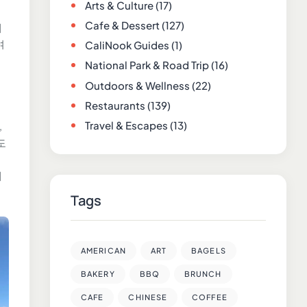
Arts & Culture
(17)
섞
Cafe & Dessert
(127)
게
여
CaliNook Guides
(1)
National Park & Road Trip
(16)
Outdoors & Wellness
(22)
Restaurants
(139)
Travel & Escapes
(13)
,
도
에
Tags
AMERICAN
ART
BAGELS
BAKERY
BBQ
BRUNCH
CAFE
CHINESE
COFFEE