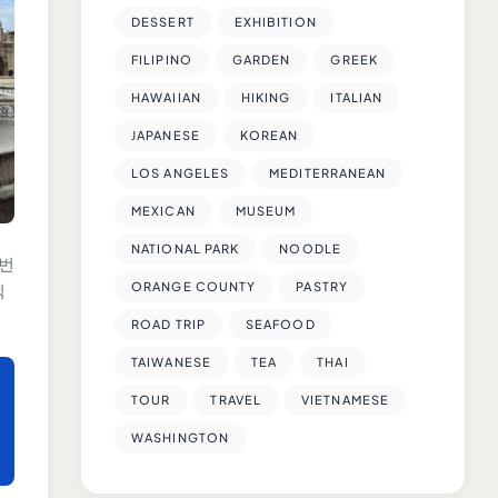
DESSERT
EXHIBITION
FILIPINO
GARDEN
GREEK
HAWAIIAN
HIKING
ITALIAN
JAPANESE
KOREAN
LOS ANGELES
MEDITERRANEAN
MEXICAN
MUSEUM
NATIONAL PARK
NOODLE
 번
ORANGE COUNTY
PASTRY
식
ROAD TRIP
SEAFOOD
TAIWANESE
TEA
THAI
TOUR
TRAVEL
VIETNAMESE
WASHINGTON