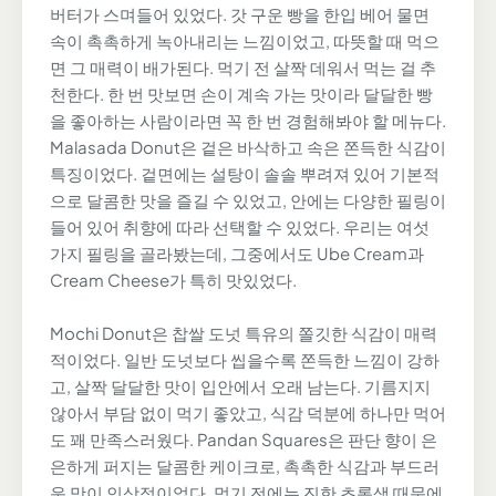
버터가 스며들어 있었다. 갓 구운 빵을 한입 베어 물면
속이 촉촉하게 녹아내리는 느낌이었고, 따뜻할 때 먹으
면 그 매력이 배가된다. 먹기 전 살짝 데워서 먹는 걸 추
천한다. 한 번 맛보면 손이 계속 가는 맛이라 달달한 빵
을 좋아하는 사람이라면 꼭 한 번 경험해봐야 할 메뉴다.
Malasada Donut은 겉은 바삭하고 속은 쫀득한 식감이
특징이었다. 겉면에는 설탕이 솔솔 뿌려져 있어 기본적
으로 달콤한 맛을 즐길 수 있었고, 안에는 다양한 필링이
들어 있어 취향에 따라 선택할 수 있었다. 우리는 여섯
가지 필링을 골라봤는데, 그중에서도 Ube Cream과
Cream Cheese가 특히 맛있었다.
Mochi Donut은 찹쌀 도넛 특유의 쫄깃한 식감이 매력
적이었다. 일반 도넛보다 씹을수록 쫀득한 느낌이 강하
고, 살짝 달달한 맛이 입안에서 오래 남는다. 기름지지
않아서 부담 없이 먹기 좋았고, 식감 덕분에 하나만 먹어
도 꽤 만족스러웠다. Pandan Squares은 판단 향이 은
은하게 퍼지는 달콤한 케이크로, 촉촉한 식감과 부드러
운 맛이 인상적이었다. 먹기 전에는 진한 초록색 때문에