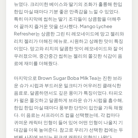
뉴였다. 크리미한 베이스와 딸기의 조화가 훌륭해 한입
한입 마실 때마다 기분 좋은 만족감을 느낄 수 있었다.
특히 마지막에 씹히는 딸기 조각들이 상큼함을 더해주
어 끝까지 즐거운 맛을 선사했다. Mango Lychee
Refresher는 상큼한 그린 티 레모네이드에 망고 젤리와
리치 젤리가 더해진 메뉴로, 시원하고 상쾌한 맛이 특징
이었다. 망고와 리치의 달콤한 맛이 레모네이드와 잘 어
우러졌으며, 중간중간 씹히는 젤리의 쫄깃한 식감이 음
료에 재미를 더해줬다.
마지막으로 Brown Sugar Boba Milk Tea는 진한 브라
운 슈가 시럽과 부드러운 밀크티가 어우러진 클래식한
음료로, 달콤하면서도 깊은 풍미가 특징이었다. 타피오
카 펄은 쫄깃하고 달콤하게 브라운 슈가 시럽을 흡수해,
한입 한입 마실 때마다 풍부한 단맛이 입안을 가득 채웠
다. 이 음료는 서프라이즈 컵을 선택했는데, 각 컵마다
귀여운 캐릭터 인형이 들어 있어 어떤 인형이 나올지 기
대감을 더욱 높여준다. 참고로 우리가 선택한 컵에는 두
번째 사진에 보이는 핑크색 캐릭터 인형이 나왔다.