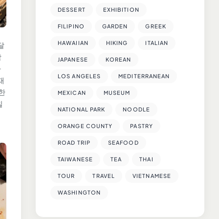
DESSERT
EXHIBITION
FILIPINO
GARDEN
GREEK
HAWAIIAN
HIKING
ITALIAN
달
함
JAPANESE
KOREAN
가
LOS ANGELES
MEDITERRANEAN
재
촉한
MEXICAN
MUSEUM
칠
NATIONAL PARK
NOODLE
ORANGE COUNTY
PASTRY
ROAD TRIP
SEAFOOD
TAIWANESE
TEA
THAI
TOUR
TRAVEL
VIETNAMESE
WASHINGTON