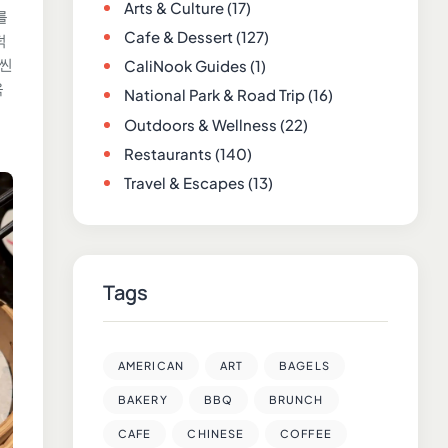
Arts & Culture
(17)
를
Cafe & Dessert
(127)
덕
훨씬
CaliNook Guides
(1)
욱
National Park & Road Trip
(16)
Outdoors & Wellness
(22)
Restaurants
(140)
Travel & Escapes
(13)
Tags
AMERICAN
ART
BAGELS
BAKERY
BBQ
BRUNCH
CAFE
CHINESE
COFFEE