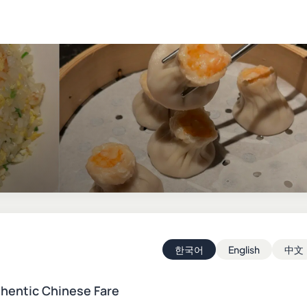
한국어
English
中文
hentic Chinese Fare