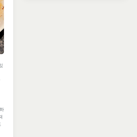
 있
한
끔하
져
도