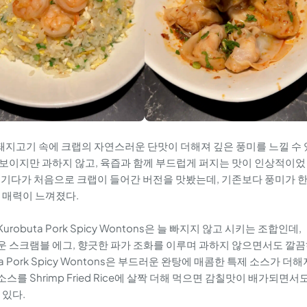
ng Bao는 돼지고기 속에 크랩의 자연스러운 단맛이 더해져 깊은 풍미를 느낄 수
보이지만 과하지 않고, 육즙과 함께 부드럽게 퍼지는 맛이 인상적이었
즐기다가 처음으로 크랩이 들어간 버전을 맛봤는데, 기존보다 풍미가 
 매력이 느껴졌다.
& Kurobuta Pork Spicy Wontons은 늘 빠지지 않고 시키는 조합인데,
 부드러운 스크램블 에그, 향긋한 파가 조화를 이루며 과하지 않으면서도 깔
 Pork Spicy Wontons은 부드러운 완탕에 매콤한 특제 소스가 더해
스를 Shrimp Fried Rice에 살짝 더해 먹으면 감칠맛이 배가되면서
 있다.