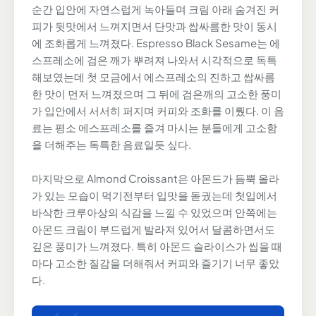
순간 입안에 자연스럽게 녹아들며 크림 아래 숨겨진 커
피가 뒷맛에서 느껴지면서 단맛과 쌉싸름한 맛이 동시
에 조화롭게 느껴졌다. Espresso Black Sesame는 에
스프레소에 검은 깨가 뿌려져 나와서 시각적으로 독특
해보였는데 첫 모금에서 에스프레소의 진하고 쌉싸름
한 맛이 먼저 느껴졌으며 그 뒤에 검은깨의 고소한 풍미
가 입안에서 서서히 퍼지며 커피와 조화를 이뤘다. 이 음
료는 평소 에스프레소를 즐겨 마시는 분들에게 고소함
을 더해주는 독특한 음료일듯 싶다.
마지막으로 Almond Croissant은 아몬드가 듬뿍 올라
가 있는 모습이 먹기전부터 입맛을 돋궜는데 첫입에서
바삭한 크루아상의 식감을 느낄 수 있었으며 안쪽에는
아몬드 크림이 부드럽게 발라져 있어서 달콤하면서도
깊은 풍미가 느껴졌다. 특히 아몬드 슬라이스가 씹을 때
마다 고소한 질감을 더해줘서 커피와 즐기기 너무 좋았
다.