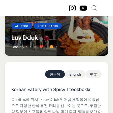
ALL POST
RESTAURANTS
Luv Dduk
February 17, 2025
4
0
한국어
English
中文
Korean Eatery with Spicy Tteokbokki
Cerritos에 위치한 Luv Dduk은 매콤한 떡볶이를 중심
으로 다양한 한식 퓨전 요리를 선보이는 곳으로, 푸짐한
양 덕분에 친구들과 함께 나눠 먹기 좋다. 떡볶이뿐만 아