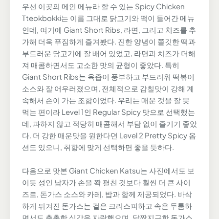
우선 이곳의 메인 메뉴라 할 수 있는 Spicy Chicken
Tteokbokki는 이름 그대로 닭고기와 떡이 들어간 메뉴
인데, 여기에 Giant Short Ribs, 라면, 그리고 치즈를 추
가해 더욱 푸짐하게 즐겨봤다. 진한 양념이 쫄깃한 떡과
부드러운 닭고기에 잘 배어 있었고, 라면과 치즈가 더해
져 매콤하면서도 고소한 맛의 균형이 좋았다. 특히
Giant Short Ribs는 육즙이 풍부하고 부드러워 떡볶이
소스와 잘 어우러졌으며, 전체적으로 감칠맛이 강해 계
속해서 손이 가는 조합이었다. 우리는 매운 것을 잘 못
먹는 편이라 Level 1인 Regular Spicy 맛으로 선택했는
데, 과하지 않고 적당히 매콤해서 부담 없이 즐기기 좋았
다. 더 강한 매운맛을 원한다면 Level 2 Pretty Spicy 옵
션도 있으니, 취향에 맞게 선택하면 좋을 듯하다.
다음으로 맛본 Giant Chicken Katsu는 사진에서도 보
이듯 성인 남자가 손을 쫙 펼친 것보다 훨씬 더 큰 사이
즈로, 돈가스 소스와 카레, 밥과 함께 제공되었다. 바삭
하게 튀겨진 돈가스는 겉은 크리스피하고 속은 두툼하
면서도 촉촉한 식감을 자랑했으며, 달짝지근한 돈가스