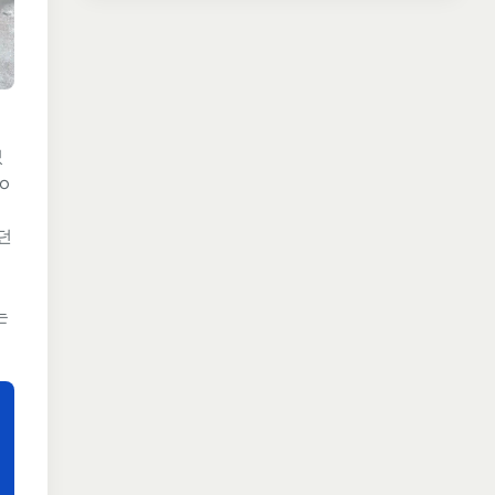
었
o
던
는