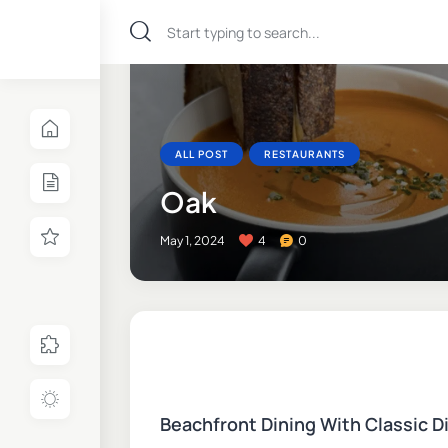
ALL POST
RESTAURANTS
Oak
May 1, 2024
4
0
Beachfront Dining With Classic D