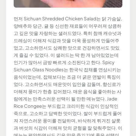
먼저 Sichuan Shredded Chicken Salad는 닭 가슴살,
양배추와 당근, 귤 등 신선한 재료들이 어우러져 상큼하
고 깊은 맛을 자랑하는 샐러드였다. 특히 참깨 캐슈넛과
드레싱이 더해져 식감과 맛을 더욱 풍성하게 만들어주
었고, 고소하면서도 상쾌한 맛으로 건강하면서도 맛있
게 즐길 수 있었다. 이 샐러드는 딱 한 개 남아있었는데
인기가 많아서 금방 빠르게 소진된다고 한다. Spicy
Sichuan Glass Noodles는 한국식 잡채를 연상시키는
음식이었는데, 잡채보다는 조금 더 굵은 면발이 특징이
었다. 고소하면서도 매운맛이 입안을 감돌며, 향신료가
더해져 풍미가 한층 깊어졌다. 매운 음식을 좋아하는 사
람에게는 만족스러운 선택이 될 만한 메뉴였다. Jade
Rice Congee는 부드럽고 크리미한 식감이 인상적인
죽으로, 고소하고 담백한 맛이었다. 쌀이 부드럽게 풀어
져 자연스러운 풍미를 전달하며, 바삭하게 튀겨진 샬롯
과 버섯의 식감이 더해져 맛의 균형을 잘 맞춰주었다. 이
메뉴는 편안하면서도 깊은 맛을 즐기기에 좋은 선택이